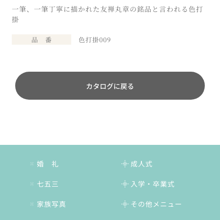
一筆、一筆丁寧に描かれた友禅丸章の銘品と言われる色打
掛
品 番
色打掛009
カタログに戻る
婚 礼
成人式
七五三
入学・卒業式
家族写真
その他メニュー