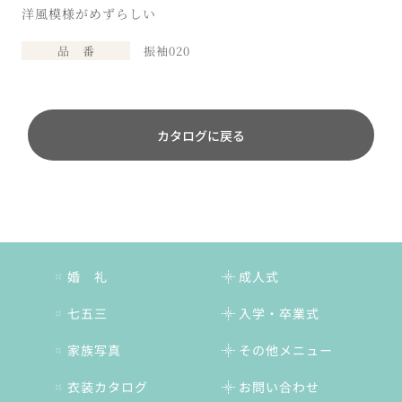
洋風模様がめずらしい
品 番
振袖020
カタログに戻る
婚 礼
成人式
七五三
入学・卒業式
家族写真
その他メニュー
衣装カタログ
お問い合わせ