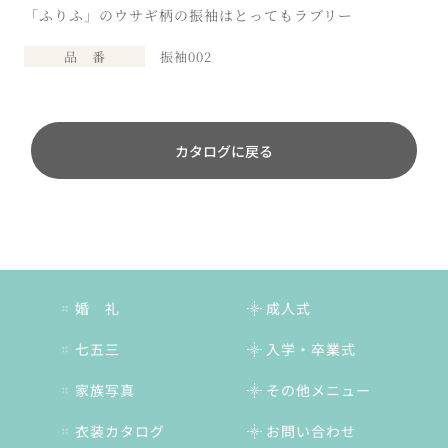
「ふりふ」のウサギ柄の振袖はとってもラブリー
品 番
振袖002
カタログに戻る
婚 礼
成人式
七五三
入学・卒業式
家族写真
その他メニュー
衣装カタログ
お問い合わせ