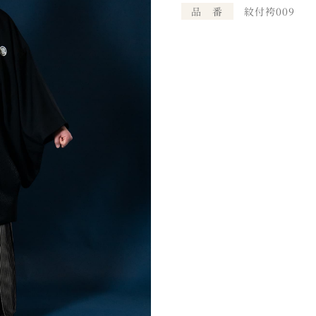
品 番
紋付袴009