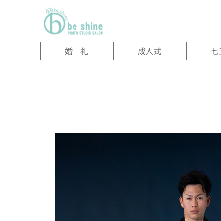
婚 礼
成人式
七